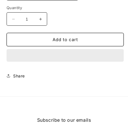
Quantity
Decrease
Increase
quantity
quantity
for
for
Add to cart
严
严
选
选
冰
冰
藤
藤
席
席
沙
沙
Share
发
发
垫
垫
夏
夏
季
季
新
新
款
款
Subscribe to our emails
冰
冰