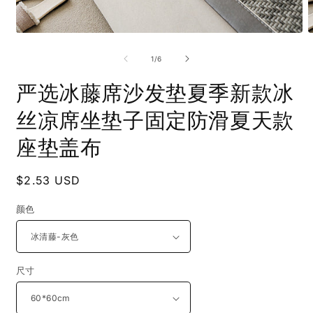
Open
O
media
m
1
2
of
1
/
6
in
i
modal
m
严选冰藤席沙发垫夏季新款冰
丝凉席坐垫子固定防滑夏天款
座垫盖布
Regular
$2.53 USD
price
颜色
尺寸