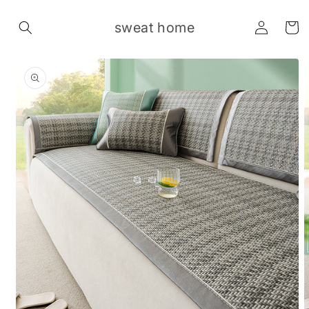
Skip to
Log
content
sweat home
Cart
in
Skip to
product
information